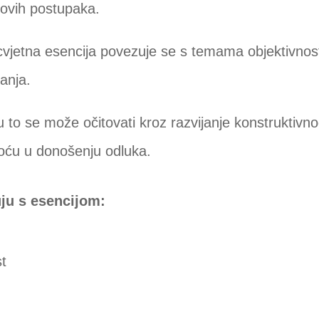
ihovih postupaka.
cvjetna esencija povezuje se s temama objektivnost
anja.
o se može očitovati kroz razvijanje konstruktivnog
noću u donošenju odluka.
uju s esencijom:
st