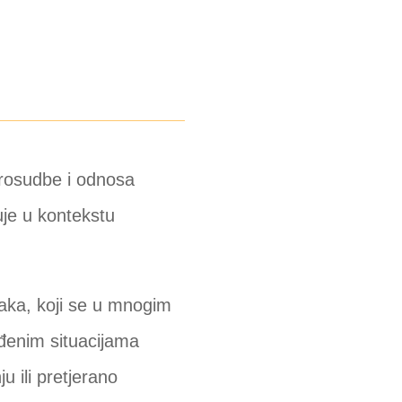
prosudbe i odnosa
uje u kontekstu
raka, koji se u mnogim
eđenim situacijama
u ili pretjerano