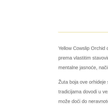
Yellow Cowslip Orchid 
prema vlastitim stavov
mentalne jasnoće, način
Žuta boja ove orhideje
tradicijama dovodi u v
može doći do neravnotež