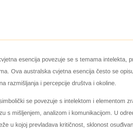
cvjetna esencija povezuje se s temama intelekta, 
ima. Ova australska cvjetna esencija često se opis
a razmišljanja i percepcije društva i okoline.
 simbolički se povezuje s intelektom i elementom z
ezu s mišljenjem, analizom i komunikacijom. U odr
e u kojoj prevladava kritičnost, sklonost osuđivanj