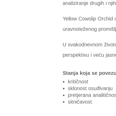
analiziranje drugih i nj
Yellow Cowslip Orchid 
uravnoteženog promišlj
U svakodnevnom životu t
perspektivu i veću jas
Stanja koja se povez
kritičnost
sklonost osuđivanju
pretjerana analitično
sitničavost