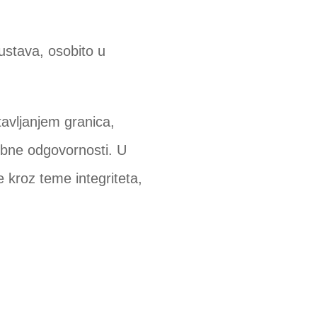
ustava, osobito u
avljanjem granica,
obne odgovornosti. U
e kroz teme integriteta,