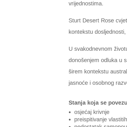
vrijednostima.
Sturt Desert Rose cvjet
kontekstu dosljednosti,
U svakodnevnom životu 
donošenjem odluka u sk
širem kontekstu austral
jasnoće i osobnog razv
Stanja koja se povez
osjećaj krivnje
preispitivanje vlastit
nedostatak samopou