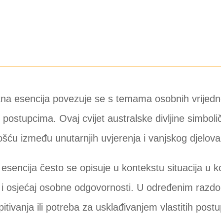
tna esencija povezuje se s temama osobnih vrijedno
postupcima. Ovaj cvijet australske divljine simboli
ošću između unutarnjih uvjerenja i vanjskog djelova
esencija često se opisuje u kontekstu situacija u 
 i osjećaj osobne odgovornosti. U određenim razdob
pitivanja ili potreba za usklađivanjem vlastitih pos