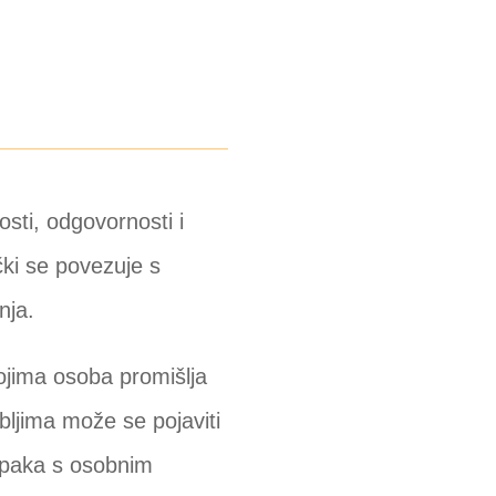
sti, odgovornosti i
čki se povezuje s
nja.
kojima osoba promišlja
ljima može se pojaviti
tupaka s osobnim