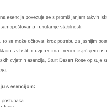
na esencija povezuje se s promišljanjem takvih isk
 samopoštovanja i unutarnje stabilnosti.
to se može očitovati kroz potrebu za jasnijim post
ladu s vlastitim uvjerenjima i većim osjećajem os
skih cvjetnih esencija, Sturt Desert Rose opisuje s
oja.
uju s esencijom:
ih postupaka
zdanja