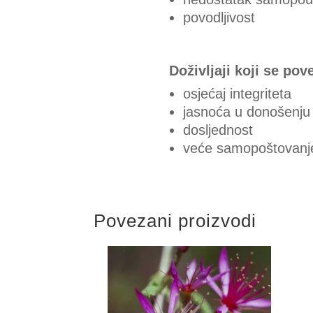
povodljivost
Doživljaji koji se po
osjećaj integriteta
jasnoća u donošenju
dosljednost
veće samopoštovanj
Povezani proizvodi