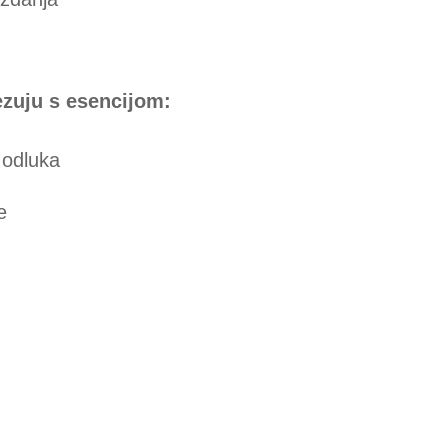
vezuju s esencijom:
 odluka
e