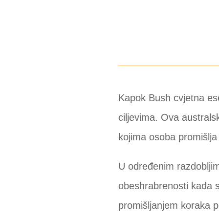
Kapok Bush cvjetna ese
ciljevima. Ova australs
kojima osoba promišlja 
U određenim razdobljima
obeshrabrenosti kada s
promišljanjem koraka po