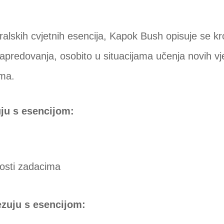
alskih cvjetnih esencija, Kapok Bush opisuje se kr
napredovanja, osobito u situacijama učenja novih vje
ama.
uju s esencijom:
osti zadacima
vezuju s esencijom: