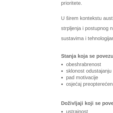
prioritete.
U širem kontekstu austr
strpljenja i postupnog 
sustavima i tehnologij
Stanja koja se povez
obeshrabrenost
sklonost odustajanju
pad motivacije
osjećaj preopterećen
Doživljaji koji se po
ustrajnost